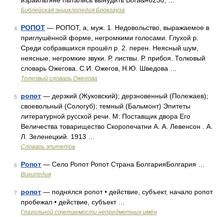
израильтяне пытались вынудить Бога&#8230; …
Библейская энциклопедия Брокгауза
РОПОТ
— РОПОТ, а, муж. 1. Недовольство, выражаемое в
4
приглушённой форме, негромкими голосами. Глухой р.
Среди собравшихся прошёл р. 2. перен. Неясный шум,
неясные, негромкие звуки. Р. листвы. Р. прибоя. Толковый
словарь Ожегова. С.И. Ожегов, Н.Ю. Шведова …
Толковый словарь Ожегова
ропот
— дерзкий (Жуковский); дерзновенный (Полежаев);
5
своевольный (Сологуб); темный (Бальмонт) Эпитеты
литературной русской речи. М: Поставщик двора Его
Величества товарищество Скоропечатни А. А. Левенсон . А.
Л. Зеленецкий. 1913 …
Словарь эпитетов
Ропот
— Село Ропот Ропот Страна БолгарияБолгария …
6
Википедия
ропот
— поднялся ропот • действие, субъект, начало ропот
7
пробежал • действие, субъект …
Глагольной сочетаемости непредметных имён