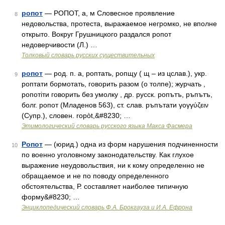
ропот
— РОПОТ, а, м Словесное проявление
8
недовольства, протеста, выражаемое негромко, не вполне
открыто. Вокруг Грушницкого раздался ропот
недоверчивости (Л.) …
Толковый словарь русских существительных
ропот
— род. п. а, роптать, ропщу ( щ – из цслав.), укр.
9
роптати бормотать, говорить разом (о толпе); журчать ,
ропотiти говорить без умолку , др. русск. ропътъ, ръпътъ,
болг. ропот (Младенов 563), ст. слав. ръпътати γογγύζειν
(Супр.), словен. ropòt,&#8230; …
Этимологический словарь русского языка Макса Фасмера
Ропот
— (юрид.) одна из форм нарушения подчиненности
10
по военно уголовному законодательству. Как глухое
выражение неудовольствия, ни к кому определенно не
обращаемое и не по поводу определенного
обстоятельства, Р. составляет наиболее типичную
форму&#8230; …
Энциклопедический словарь Ф.А. Брокгауза и И.А. Ефрона