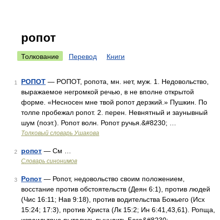
ропот
Толкование
Перевод
Книги
РОПОТ
— РОПОТ, ропота, мн. нет, муж. 1. Недовольство,
1
выражаемое негромкой речью, в не вполне открытой
форме. «Несносен мне твой ропот дерзкий.» Пушкин. По
толпе пробежал ропот. 2. перен. Невнятный и заунывный
шум (поэт.). Ропот волн. Ропот ручья.&#8230; …
Толковый словарь Ушакова
ропот
— См …
2
Словарь синонимов
Ропот
— Ропот, недовольство своим положением,
3
восстание против обстоятельств (Деян 6:1), против людей
(Чис 16:11; Нав 9:18), против водительства Божьего (Исх
15:24; 17:3), против Христа (Лк 15:2; Ин 6:41,43,61). Ропща,